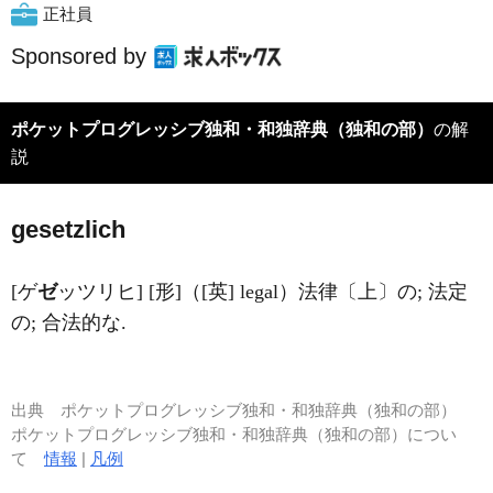
正社員
Sponsored by
ポケットプログレッシブ独和・和独辞典（独和の部）
の解
説
ges
e
tzlich
[ゲ
ゼ
ッツリヒ] [形]（[英] legal）法律〔上〕の; 法定
の; 合法的な.
出典
ポケットプログレッシブ独和・和独辞典（独和の部）
ポケットプログレッシブ独和・和独辞典（独和の部）につい
て
情報
|
凡例