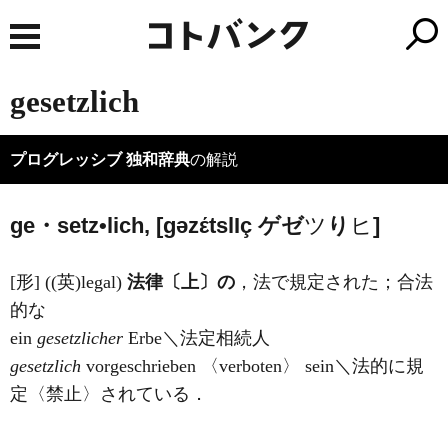
gesetzlich
プログレッシブ 独和辞典
の解説
ge・setz•lich, [ɡəzέtsl
I
ç ゲ
ゼ
ツ
り
ヒ
]
[形] ((英)
legal
)
法律〔上〕の
，法で規定された；合法
的な
ein
gesetzlicher
Erbe＼法定相続人
gesetzlich
vorgeschrieben 〈verboten〉 sein＼法的に規
定〈禁止〉されている．