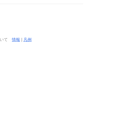
ついて
情報
|
凡例