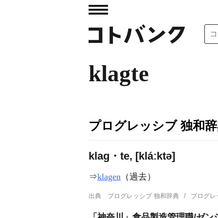
klagte
プログレッシブ 独和辞
klag・te, [kláːktə]
⇒
klagen
（過去）
出典
プログレッシブ 独和辞典
プログレ
「神奈川」食品製造管理職/ゼン