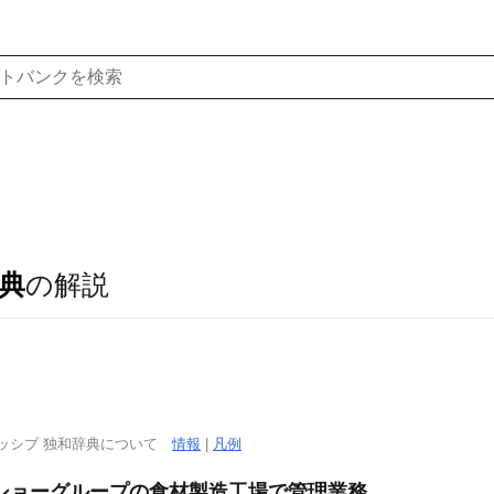
典
の解説
ッシブ 独和辞典について
情報
|
凡例
ショーグループの食材製造工場で管理業務