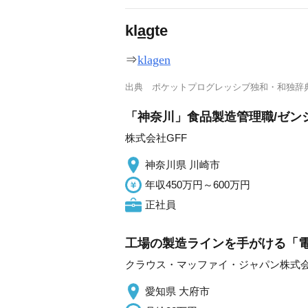
kl
a
gte
⇒
klagen
出典
ポケットプログレッシブ独和・和独辞
「神奈川」食品製造管理職/ゼン
株式会社GFF
神奈川県 川崎市
年収450万円～600万円
正社員
工場の製造ラインを手がける「電
クラウス・マッファイ・ジャパン株式
愛知県 大府市