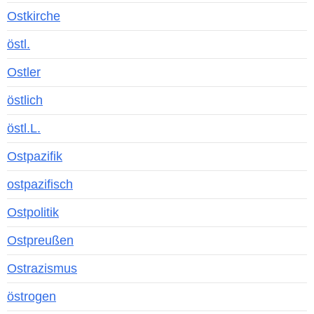
Ostkirche
östl.
Ostler
östlich
östl.L.
Ostpazifik
ostpazifisch
Ostpolitik
Ostpreußen
Ostrazismus
östrogen