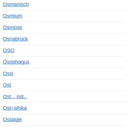
Osmanisch
Osmium
Osmose
Osnabrück
OSO
Ösophagus
Ossi
Ost
Ost.., ost..
Ost=afrika
Ostalgie