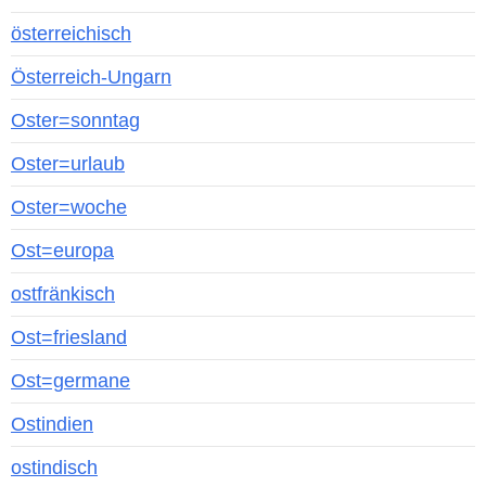
österreichisch
Österreich-Ungarn
Oster=sonntag
Oster=urlaub
Oster=woche
Ost=europa
ostfränkisch
Ost=friesland
Ost=germane
Ostindien
ostindisch