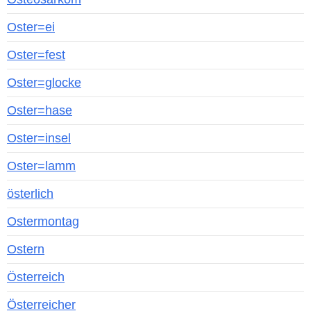
Oster=ei
Oster=fest
Oster=glocke
Oster=hase
Oster=insel
Oster=lamm
österlich
Ostermontag
Ostern
Österreich
Österreicher