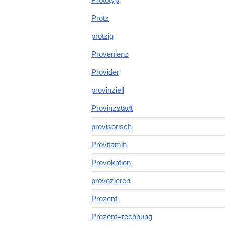
Protz
protzig
Provenienz
Provider
provinziell
Provinzstadt
provisorisch
Provitamin
Provokation
provozieren
Prozent
Prozent=rechnung