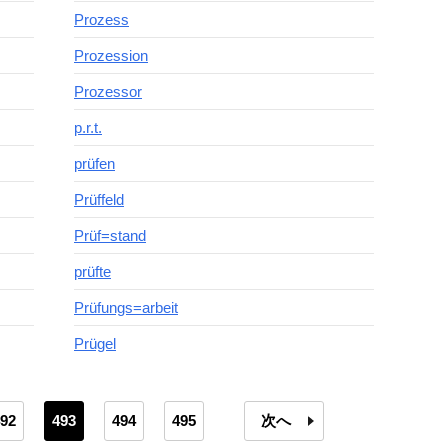
Prozess
Prozession
Prozessor
p.r.t.
prüfen
Prüffeld
Prüf=stand
prüfte
Prüfungs=arbeit
Prügel
92
493
494
495
次へ