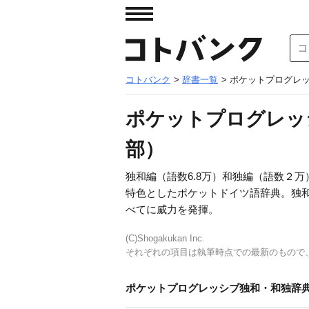
コトバンク
>
辞書一覧
> ポケットプログレ
ポケットプログレッ
部）
独和編（語数6.8万）和独編（語数２
特色としたポケットドイツ語辞典。独
べてに威力を発揮。
(C)Shogakukan Inc.
それぞれの項目は執筆時点での最新のもので
ポケットプログレッシブ独和・和独辞