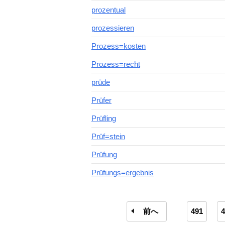
prozentual
prozessieren
Prozess=kosten
Prozess=recht
prüde
Prüfer
Prüfling
Prüf=stein
Prüfung
Prüfungs=ergebnis
前へ
491
4