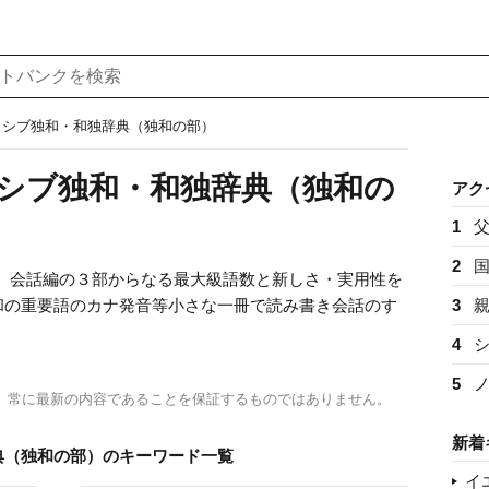
ッシブ独和・和独辞典（独和の部）
シブ独和・和独辞典（独和の
アク
1
2
万）会話編の３部からなる最大級語数と新しさ・実用性を
和の重要語のカナ発音等小さな一冊で読み書き会話のす
3
4
5
、常に最新の内容であることを保証するものではありません。
新着
典（独和の部）のキーワード一覧
イ