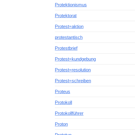
Protektionismus
Protektorat
Protest=aktion
protestantisch
Protestbrief
Protest=kundgebung
Protest=resolution
Protest=schreiben
Proteus
Protokoll
Protokollführer
Proton
Prototyp