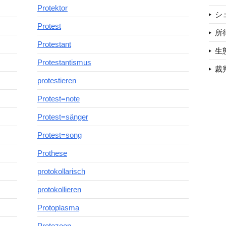
Protektor
シ
Protest
所
Protestant
生
Protestantismus
裁
protestieren
Protest=note
Protest=sänger
Protest=song
Prothese
protokollarisch
protokollieren
Protoplasma
Protozoon