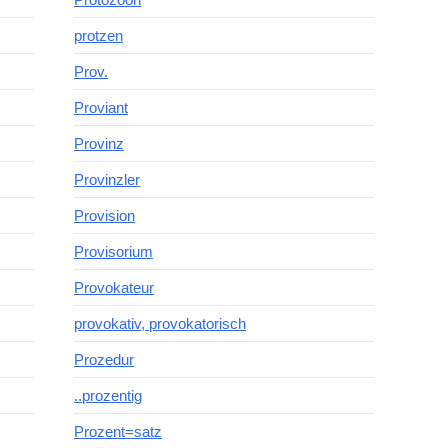
protzen
Prov.
Proviant
Provinz
Provinzler
Provision
Provisorium
Provokateur
provokativ, provokatorisch
Prozedur
..prozentig
Prozent=satz