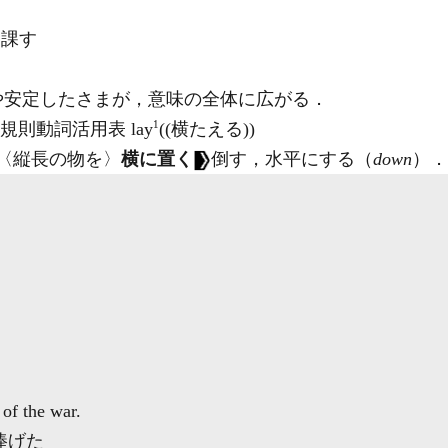
）課す
や安定したさまが，意味の全体に広がる．
1
規則動詞活用表 lay
((横たえる))
〈縦長の物を〉
横に置く
倒す，水平にする（
down
）
．
 of the war.
捧げた