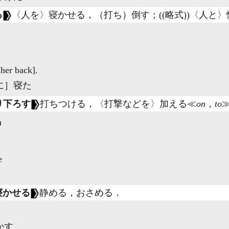
る
〈人を〉寝かせる，（打ち）倒す；((略式))〈人と
her back].
に］寝た
り下ろす
打ちつける，〈打撃などを〉加える≪
on
，
to
n
］
e
寝かせる
静める，おさめる
．
かす