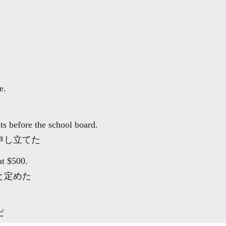
e.
nts
before
the school board.
申し立てた
at
$500.
と定めた
だ