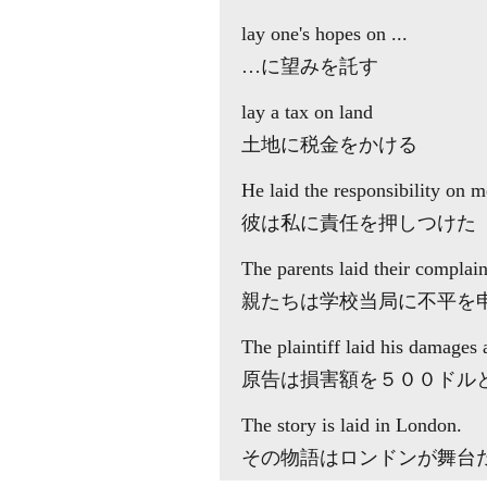
lay
one's hopes
on
...
…に望みを託す
lay
a tax
on
land
土地に税金をかける
He
laid
the responsibility
on
m
彼は私に責任を押しつけた
The parents
laid
their complai
親たちは学校当局に不平を
The plaintiff
laid
his damages
原告は損害額を５００ドル
The story is
laid in
London.
その物語はロンドンが舞台