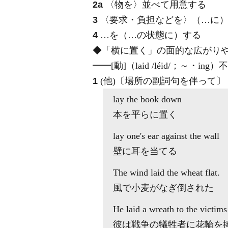
2a
〈物を〉並べて用意する
3
〈要求・負担などを〉（…に
4
…を（…の状態に）する
◆「横に置く」の面的な広がり
━━
[動]
（laid
/léid/
；～・ing）
不
1
(他)
〔場所の副詞句を伴って〕
lay
the book
down
本を平らに置く
lay
one's ear
against
the wall
壁に耳を当てる
The wind
laid
the wheat flat.
風で小麦がなぎ倒された
He
laid
a wreath
to
the victims
彼は戦争の犠牲者に花輪を