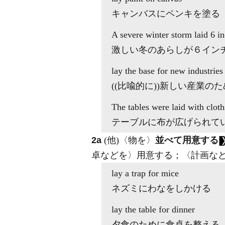
キャンバスにペンキを塗る
A severe winter storm
laid
6 in
激しい冬のあらしが６イン
lay
the base for new industries
((比喩的に))新しい産業の
The tables
were laid with
cloth
テーブルに布が広げられて
2a
(他)
〈物を〉
並べて用意する
卓などを〉用意する；〈計画な
lay
a trap for mice
ネズミにわなをしかける
lay
the table for dinner
夕食のために食卓を整える