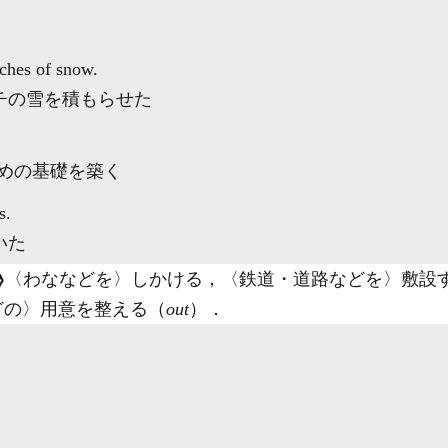
ches of snow.
チの雪を積もらせた
ための基礎を築く
s.
いた
〈わななどを〉しかける，〈鉄道・道路などを〉敷設
どの〉用意を整える（
out
）
．