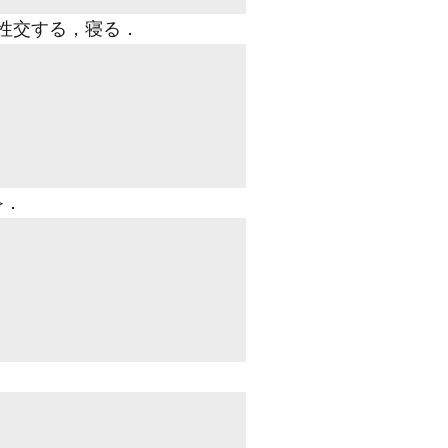
〉性交する，寝る
．
≫
．