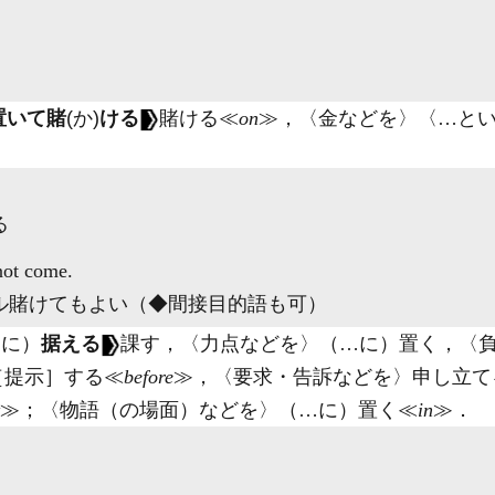
置いて賭
(か)
ける
賭ける≪
on
≫，〈金などを〉〈…と
る
 not come.
ル賭けてもよい（◆間接目的語も可）
…に）
据える
課す，〈力点などを〉（…に）置く，〈
［提示］する≪
before
≫，〈要求・告訴などを〉申し立て
≫；〈物語（の場面）などを〉（…に）置く≪
in
≫
．