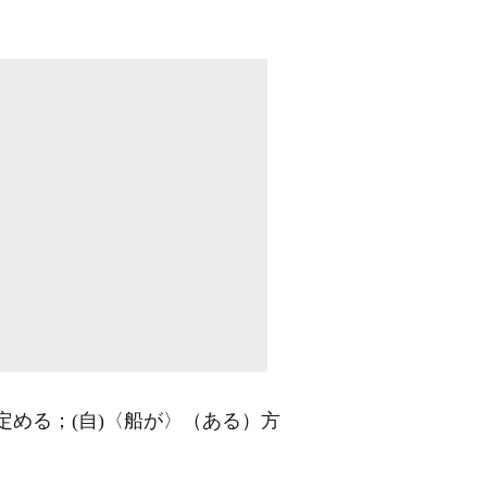
定める；
(自)
〈船が〉（ある）方