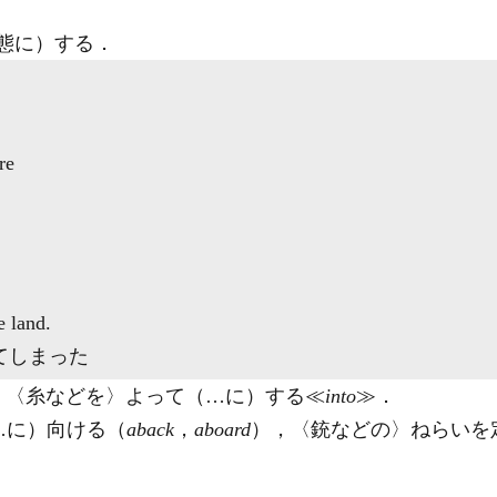
態に）する
．
re
 land.
てしまった
，〈糸などを〉よって（…に）する≪
into
≫
．
…に）向ける（
aback
，
aboard
），〈銃などの〉ねらいを