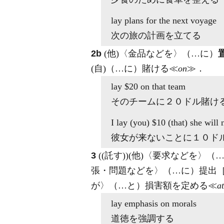
lay
plans for the next voyage
次の旅の計画を立てる
2b
(他)
〈金品などを〉（…に）
(自)
（…に）賭ける≪
on
≫
．
lay
$20
on
that team
そのチームに２０ドル賭け
I
lay
(you) $10 (
that
) she will
彼女が来ないことに１０ド
3
((託す))
(他)
〈要求などを〉（
張・問題などを〉（…に）提出
が〉（…と）損害額を定める≪
at
lay
emphasis
on
morals
道徳を強調する