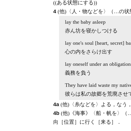
((ある状態にする))
4
(他)
〈人・物などを〉（…の状
lay
the baby asleep
赤ん坊を寝かしつける
lay
one's soul [heart, secret] ba
心の内をさらけ出す
lay
oneself under an obligation
義務を負う
They have
laid
waste my native
彼らは私の故郷を荒廃させ
4a
(他)
〈糸などを〉よる，なう
4b
(他)
《海事》
〈船・帆を〉（
向［位置］に行く［来る］
．