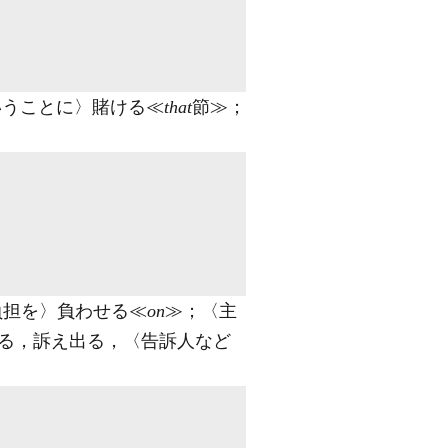
いうことに〉賭ける≪
that
節≫；
負担を〉負わせる≪
on
≫；〈主
る，訴え出る，〈告訴人など