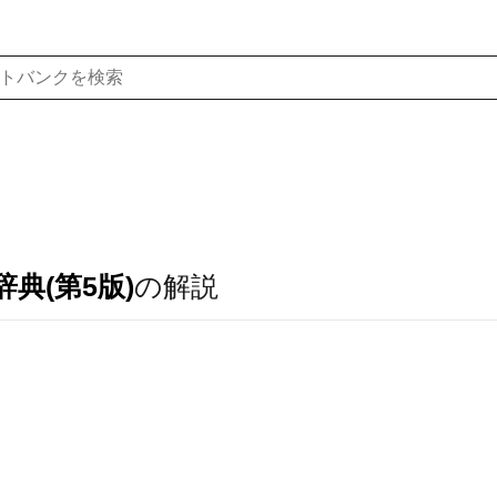
典(第5版)
の解説
く