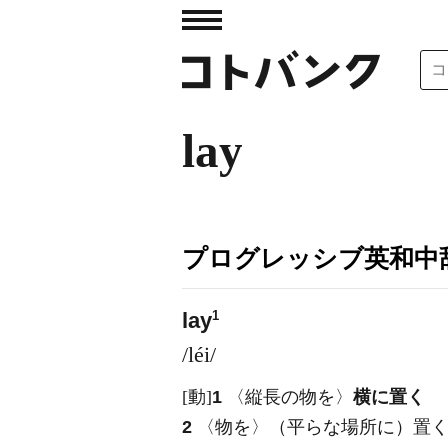
lay
プログレッシブ英和中辞
1
lay
/léi/
[動]
1
〈縦長の物を〉
横に置く
2
〈物を〉（平らな場所に）置