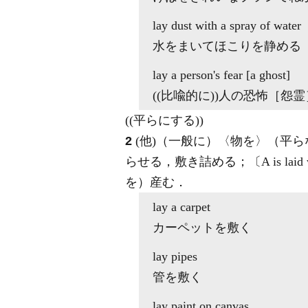
lay
dust with a spray of water
水をまいてほこりを静める
lay
a person's fear [a ghost]
((比喩的に))人の恐怖［怨
((平らにする))
2
(他)
（一般に）〈物を〉（平ら
らせる，敷き詰める；〔A is la
を）産む
．
lay
a carpet
カーペットを敷く
lay
pipes
管を敷く
lay
paint on canvas