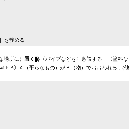
霊］を静める
な場所に）
置く
〈パイプなどを〉敷設する，〈塗料な
id with B〕Ａ（平らなもの）がＢ（物）でおおわれる；
(他