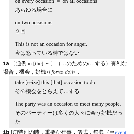
on every
occasion
＝ on all
occasions
あらゆる場合に
on two
occasions
２回
This is not an
occasion
for anger.
今は怒っている時ではない
1a
〔通例an [the] ～〕（…のための/…する）有利な
場合，機会，好機≪
for
/
to do
≫
．
take [seize] this [that]
occasion to
do
その機会をとらえて…する
The party was
an occasion to
meet many people.
そのパーティーは多くの人々に会う好機だっ
た
1b
[C]
特別の時，重要な行事，儀式，祭典（⇒
event