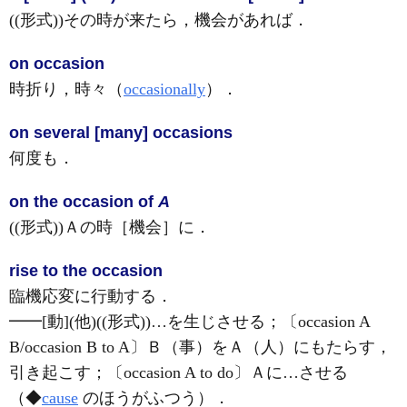
((形式))その時が来たら，機会があれば
．
on occasion
時折り，時々（
occasionally
）
．
on several [many] occasions
何度も
．
on the occasion of
A
((形式))Ａの時［機会］に
．
rise to the occasion
臨機応変に行動する
．
━━
[動]
(他)
((形式))…を生じさせる；〔occasion A
B/occasion B to A〕Ｂ（事）をＡ（人）にもたらす，
引き起こす；〔occasion A to do〕Ａに…させる
（◆
cause
のほうがふつう）
．