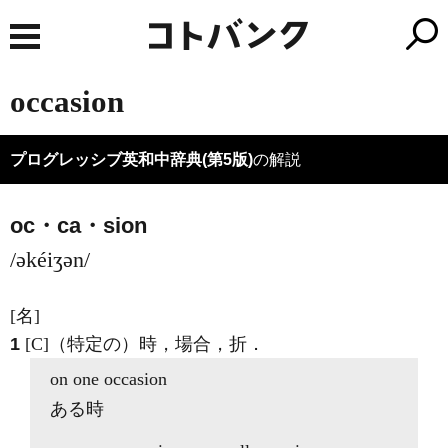
occasion
プログレッシブ英和中辞典(第5版)
の解説
oc・ca・sion
/əkéiʒən/
[名]
1
[C]
（特定の）時，場合，折
．
on one
occasion
ある時