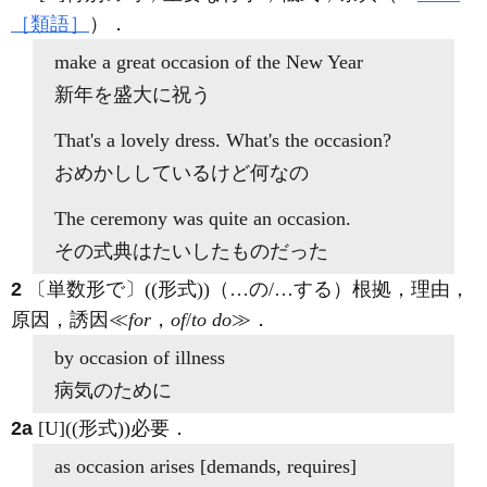
［類語］
）
．
make a great
occasion
of the New Year
新年を盛大に祝う
That's a lovely dress. What's the
occasion
?
おめかししているけど何なの
The ceremony was quite an
occasion
.
その式典はたいしたものだった
2
〔単数形で〕((形式))（…の/…する）根拠，理由，
原因，誘因≪
for
，
of
/
to do
≫
．
by
occasion of
illness
病気のために
2a
[U]
((形式))必要
．
as
occasion
arises [demands, requires]