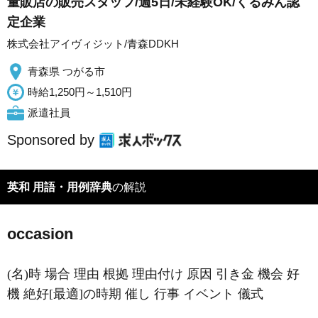
量販店の販売スタッフ/週5日/未経験OK/くるみん認
定企業
株式会社アイヴィジット/青森DDKH
青森県 つがる市
時給1,250円～1,510円
派遣社員
Sponsored by
英和 用語・用例辞典
の解説
occasion
(名)時 場合 理由 根拠 理由付け 原因 引き金 機会 好
機 絶好[最適]の時期 催し 行事 イベント 儀式