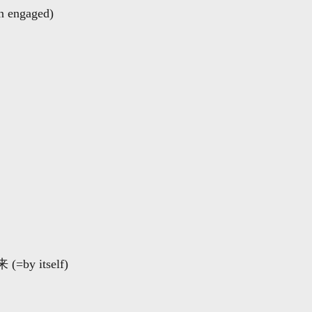
engaged)
y itself)