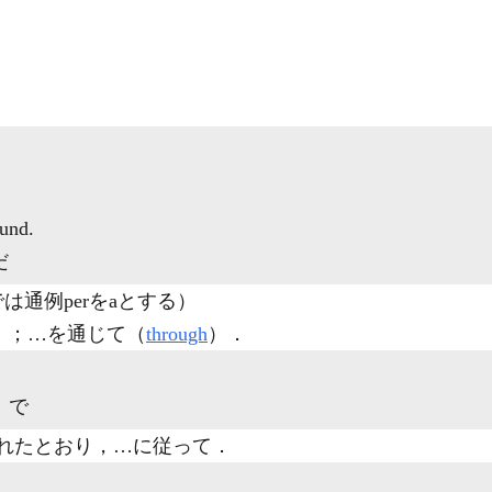
und.
だ
通例perをaとする）
）；…を通じて（
through
）
．
］で
示されたとおり，…に従って
．