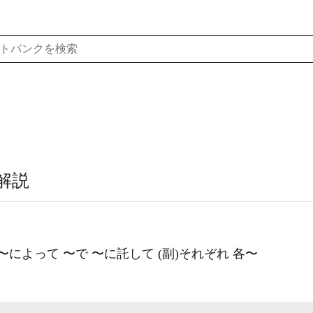
解説
〜によって 〜で 〜に託して (副)それぞれ 各〜