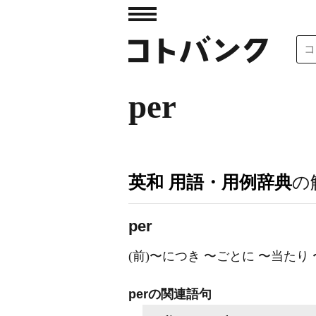
per
英和 用語・用例辞典
の
per
(前)〜につき 〜ごとに 〜当たり 
perの関連語句