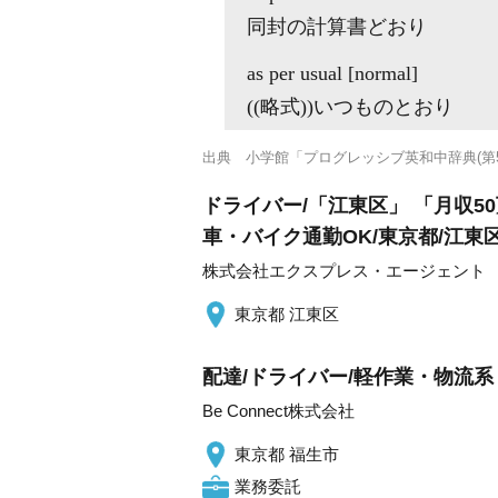
同封の計算書どおり
as
per
usual [normal]
((略式))いつものとおり
出典
小学館「プログレッシブ英和中辞典(第5
ドライバー/「江東区」 「月収5
車・バイク通勤OK/東京都/江東
株式会社エクスプレス・エージェント
東京都 江東区
配達/ドライバー/軽作業・物流系 
Be Connect株式会社
東京都 福生市
業務委託