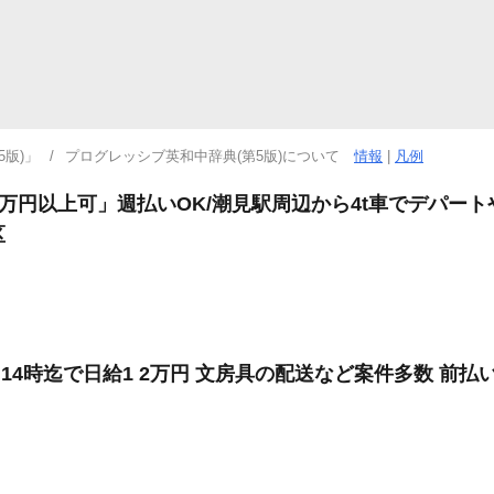
版)」
プログレッシブ英和中辞典(第5版)について
情報
|
凡例
0万円以上可」週払いOK/潮見駅周辺から4t車でデパー
区
14時迄で日給1 2万円 文房具の配送など案件多数 前払