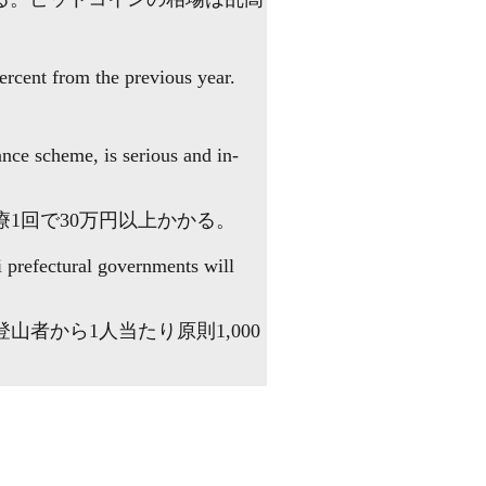
rcent from the previous year.
ance scheme, is serious and in-
1回で30万円以上かかる。
 prefectural governments will
者から1人当たり原則1,000