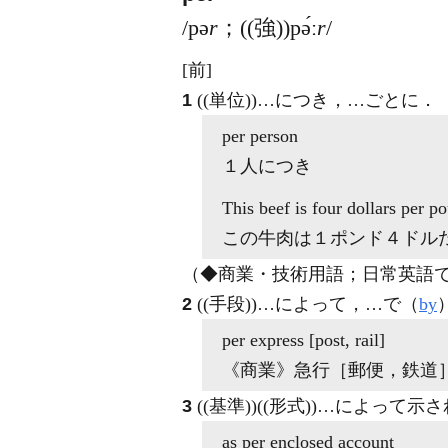
/pə
r
；((強))pə́ː
r
/
[前]
1
((単位))…につき，…ごとに
．
per
person
１人につき
This beef is four dollars
per
po
この牛肉は１ポンド４ドル
（◆商業・技術用語；日常英語では
2
((手段))…によって，…で（
by
per
express [post, rail]
《商業》
急行［郵便，鉄道
3
((基準))((形式))…によって
as
per
enclosed account