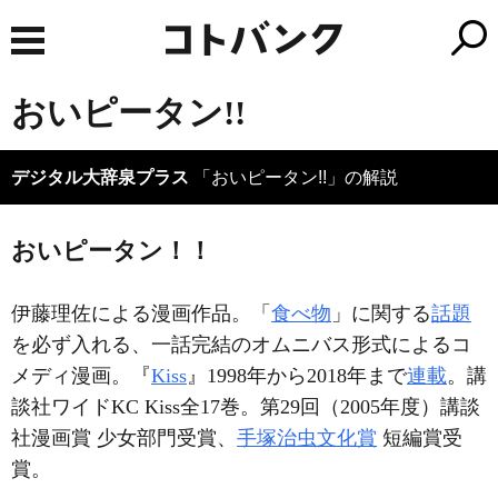
おいピータン!!
デジタル大辞泉プラス
「おいピータン!!」の解説
おいピータン！！
伊藤理佐による漫画作品。「
食べ物
」に関する
話題
を必ず入れる、一話完結のオムニバス形式によるコ
メディ漫画。『
Kiss
』1998年から2018年まで
連載
。講
談社ワイドKC Kiss全17巻。第29回（2005年度）講談
社漫画賞 少女部門受賞、
手塚治虫文化賞
短編賞受
賞。