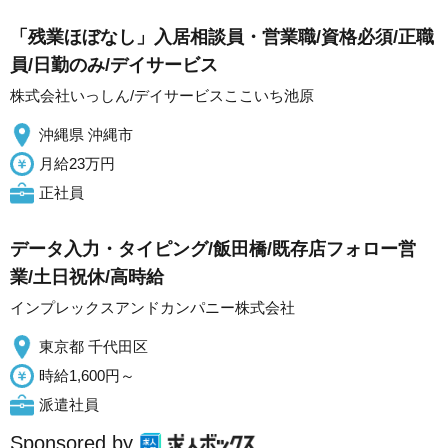
「残業ほぼなし」入居相談員・営業職/資格必須/正職
員/日勤のみ/デイサービス
株式会社いっしん/デイサービスここいち池原
沖縄県 沖縄市
月給23万円
正社員
データ入力・タイピング/飯田橋/既存店フォロー営
業/土日祝休/高時給
インプレックスアンドカンパニー株式会社
東京都 千代田区
時給1,600円～
派遣社員
Sponsored by