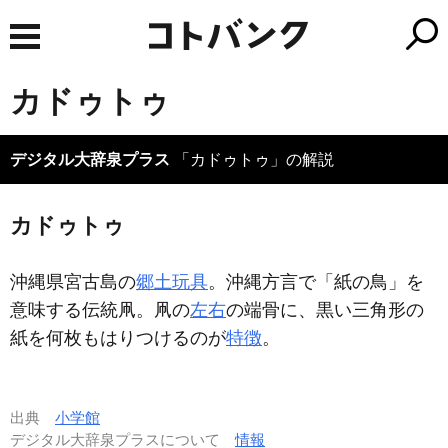
カドゥトゥ
デジタル大辞泉プラス
「カドゥトゥ」の解説
カドゥトゥ
沖縄県宮古島の
郷土玩具
。沖縄方言で「紙の鳥」を
意味する伝統凧。凧の
左右
の端骨に、黒い三角形の
紙を何枚もはりつけるのが
特徴
。
出典
小学館
デジタル大辞泉プラスについて
情報