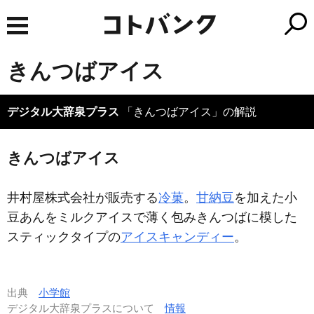
きんつばアイス
デジタル大辞泉プラス
「きんつばアイス」の解説
きんつばアイス
井村屋株式会社が販売する
冷菓
。
甘納豆
を加えた小
豆あんをミルクアイスで薄く包みきんつばに模した
スティックタイプの
アイスキャンディー
。
出典
小学館
デジタル大辞泉プラスについて
情報