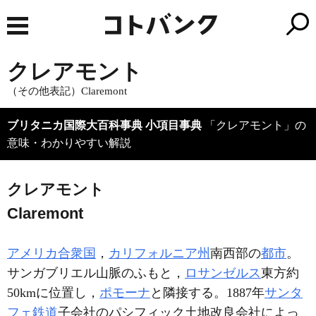
クレアモント
（その他表記）Claremont
ブリタニカ国際大百科事典 小項目事典
「クレアモント」の
意味・わかりやすい解説
クレアモント
Claremont
アメリカ合衆国
，
カリフォルニア州
南西部の
都市
。
サンガブリエル山脈のふもと，
ロサンゼルス
東方約
50kmに位置し，
ポモーナ
と隣接する。1887年
サンタ
フェ鉄道
子会社のパシフィック土地改良会社によっ