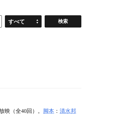
すべて
月放映（全40回）。
脚本
：
清水邦