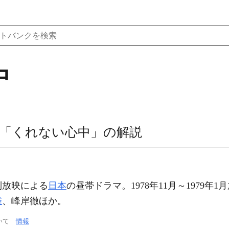
中
「くれない心中」の解説
列放映による
日本
の昼帯ドラマ。1978年11月～1979年1
雀
、峰岸徹ほか。
ついて
情報