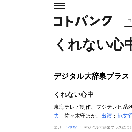
くれない心
デジタル大辞泉プラス
くれない心中
東海テレビ制作、フジテレビ系
夫
、佐々木守ほか。
出演
：
范文
出典
小学館
デジタル大辞泉プラスに