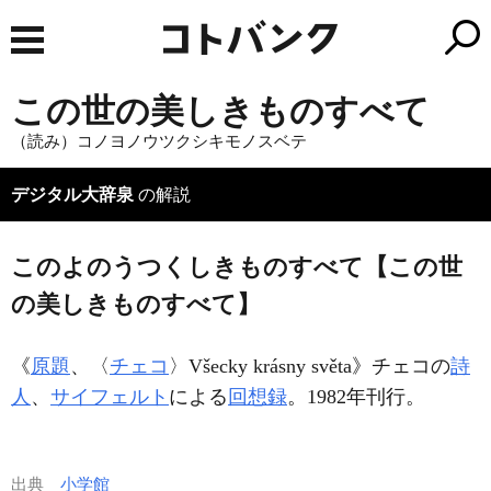
この世の美しきものすべて
（読み）コノヨノウツクシキモノスベテ
デジタル大辞泉
の解説
このよのうつくしきものすべて【この世
の美しきものすべて】
《
原題
、〈
チェコ
〉
Všecky krásny světa
》チェコの
詩
人
、
サイフェルト
による
回想録
。1982年刊行。
出典
小学館