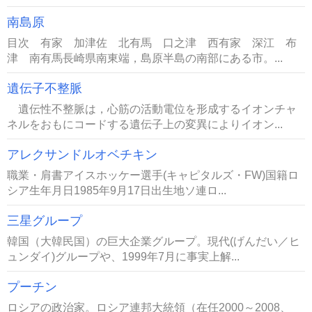
南島原
目次 有家 加津佐 北有馬 口之津 西有家 深江 布
津 南有馬長崎県南東端，島原半島の南部にある市。...
遺伝子不整脈
遺伝性不整脈は，心筋の活動電位を形成するイオンチャ
ネルをおもにコードする遺伝子上の変異によりイオン...
アレクサンドルオベチキン
職業・肩書アイスホッケー選手(キャピタルズ・FW)国籍ロ
シア生年月日1985年9月17日出生地ソ連ロ...
三星グループ
韓国（大韓民国）の巨大企業グループ。現代(げんだい／ヒ
ュンダイ)グループや、1999年7月に事実上解...
プーチン
ロシアの政治家。ロシア連邦大統領（在任2000～2008、