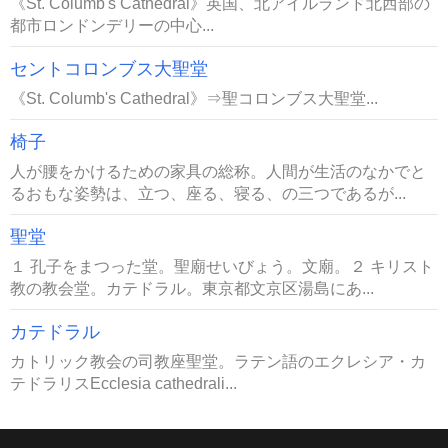
《St. Columb's Cathedral》英国、北アイルランド北西部の
都市ロンドンデリーの中心...
セントコロンブス大聖堂
《St. Columb's Cathedral》⇒聖コロンブス大聖堂...
椅子
人が腰をかけるための家具の総称。人間が生活のなかでと
るおもな姿勢は、立つ、座る、寝る、の三つであるが...
聖堂
１ 孔子をまつった堂。聖廟せいびょう。文廟。２ キリスト
教の教会堂。カテドラル。東京都文京区湯島にあ...
カテドラル
カトリック教会の司教座聖堂。ラテン語のエクレシア・カ
テドラリスEcclesia cathedrali...