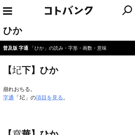
ひか
普及版 字通
「ひか」の読み・字形・画数・意味
【
下】ひか
崩れおちる。
字通
「
」の
項目を見る
。
【
華】ひか