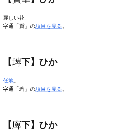
麗しい花。
字通「
」の
項目を見る
。
【
下】ひか
低地
。
字通「
」の
項目を見る
。
【
下】ひか