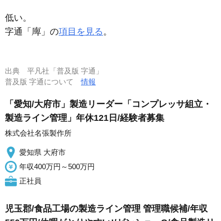
低い。
字通「
」の
項目を見る
。
出典
平凡社「普及版 字通」
普及版 字通について
情報
「愛知/大府市」製造リーダー「コンプレッサ組立・
製造ライン管理」年休121日/経験者募集
株式会社名張製作所
愛知県 大府市
年収400万円～500万円
正社員
児玉郡/食品工場の製造ライン管理 管理職候補/年収