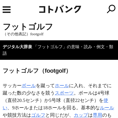
フットゴルフ
（その他表記）footgolf
デジタル大辞泉
「フットゴルフ」の意味・読み・例文・類
語
フットゴルフ（footgolf）
サッカー
ボール
を蹴って
ホール
に入れ、それまでに
蹴った数の少なさを競う
スポーツ
。ボールは4号球
（直径20.5センチ）か5号球（直径22センチ）を
使
い
、9ホールまたは18ホールを回る。基本的な
ルール
や競技方法は
ゴルフ
と同じだが、
カップ
は
専用
のも