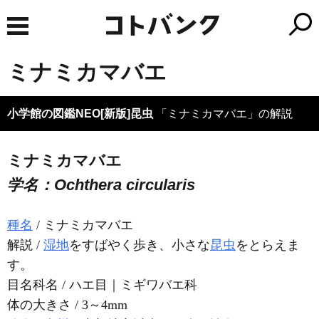
ミナミカマバエ
小学館の図鑑NEO[新版]昆虫
「ミナミカマバエ」の解説
ミナミカマバエ
学名：Ochthera circularis
種名
/ ミナミカマバエ
解説 /
湿地
をすばやく歩き、小さな
昆虫
をとらえま
す。
目名科名 / ハエ目｜ミギワバエ科
体の大きさ / 3～4mm