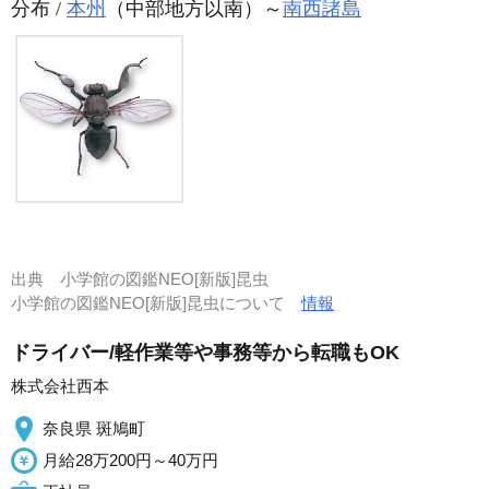
分布 /
本州
（中部地方以南）～
南西諸島
出典
小学館の図鑑NEO[新版]昆虫
小学館の図鑑NEO[新版]昆虫について
情報
ドライバー/軽作業等や事務等から転職もOK
株式会社西本
奈良県 斑鳩町
月給28万200円～40万円