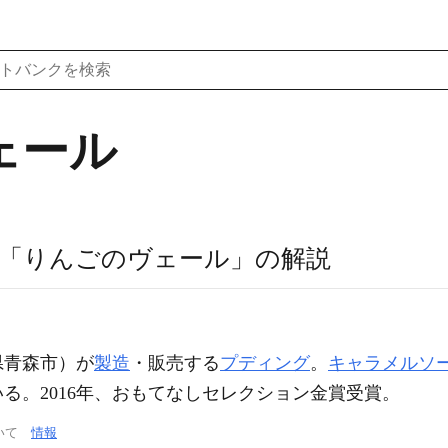
ェール
「りんごのヴェール」の解説
県青森市）が
製造
・販売する
プディング
。
キャラメルソ
る。2016年、おもてなしセレクション金賞受賞。
ついて
情報