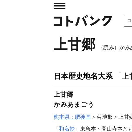
上甘郷
（読み）かみ
日本歴史地名大系
「上
上甘郷
かみあまごう
熊本県：肥後国
菊池郡
上甘
「
和名抄
」東急本・高山寺本と