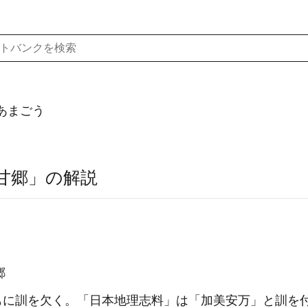
あまごう
甘郷」の解説
郷
もに訓を欠く。「日本地理志料」は「加美安万」と訓を