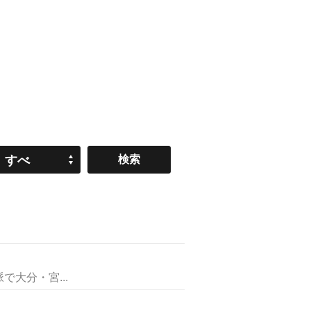
すべ
て
大分・宮...