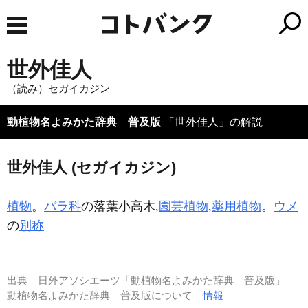
世外佳人
（読み）セガイカジン
動植物名よみかた辞典 普及版
「世外佳人」の解説
世外佳人 (セガイカジン)
植物
。
バラ科
の落葉小高木,
園芸植物
,
薬用植物
。
ウメ
の
別称
出典
日外アソシエーツ「動植物名よみかた辞典 普及版」
動植物名よみかた辞典 普及版について
情報