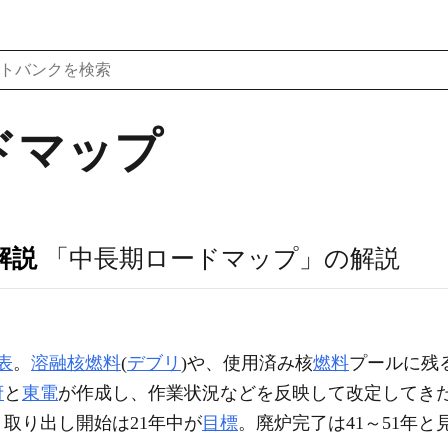
ドマップ
解説
「中長期ロードマップ」の解説
表
。
溶融核燃料
(
デブリ
)や、使用済み核
燃料
プールに残
府
と
東電
が作成し、作業状況などを反映して改定してき
リ取り出し開始は21年中が
目標
。廃炉完了は41～51年