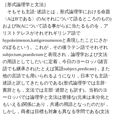
［形式論理学と文法］
そもそも主語･述語とは，形式論理学における命題
〈AはBである〉のA(それについて語るところのもの)
およびB(Aについて語る事がら)に当たるものを，ア
リストテレスがそれぞれギリシア語で
hypokeimenon,katēgoroumenonと表現したことにさか
のぼるという。これが，その後ラテン語でそれぞれ
subjectum,praedictumと表現され，論理学および文法
の用語としてしだいに定着，今日のヨーロッパ諸言
語でも継承され(たとえば英語subject,predicate)，また
他の言語でも用いられるようになり，日本でも主語･
述語と訳してきたものである(形式論理学では主辞･
賓辞とも，文法では主部･述部とも訳す)。当初のヨ
ーロッパでは論理学と文法は密接な(元来は未分化と
もいえる)関係にあり，共通の用語となったのだが，
しかし，両者は目標も対象も異なる学問である(文法