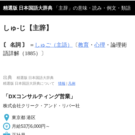
精選版 日本国語大辞典
「主辞」の意味・読み・例文・類語
しゅ‐じ【主辞】
〘 名詞 〙
＝
しゅご（主語）
〔
教育
・
心理
・論理術
語詳解（1885）〕
出典
精選版 日本国語大辞典
精選版 日本国語大辞典について
情報
|
凡例
「DXコンサルティング営業」
株式会社クリーク・アンド・リバー社
東京都 港区
月給53万6,000円～
正社員