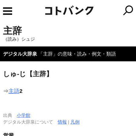
主辞
（読み）シュジ
デジタル大辞泉
「主辞」の意味・読み・例文・類語
しゅ‐じ【主辞】
⇒
主語
2
出典
小学館
デジタル大辞泉について
情報
|
凡例
営業