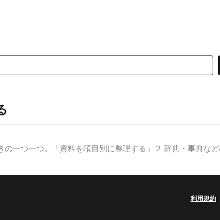
る
きの一つ一つ。「資料を項目別に整理する」２ 辞典・事典などの見
利用規約