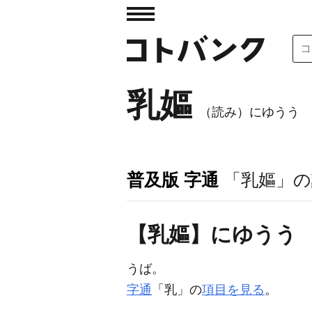
乳嫗
（読み）にゆうう
普及版 字通
「乳嫗」の
【乳嫗】にゆうう
うば。
字通
「乳」の
項目を見る
。