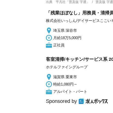
出典
平凡社「普及版 字通」
普及版 字
「残業ほぼなし」用務員・清掃員
株式会社いっしん/デイサービスここい
埼玉県 深谷市
月給18万5,000円
正社員
客室清掃/キッチン/サービス系 
ホテルファイングループ
滋賀県 栗東市
時給1,080円～
アルバイト・パート
Sponsored by