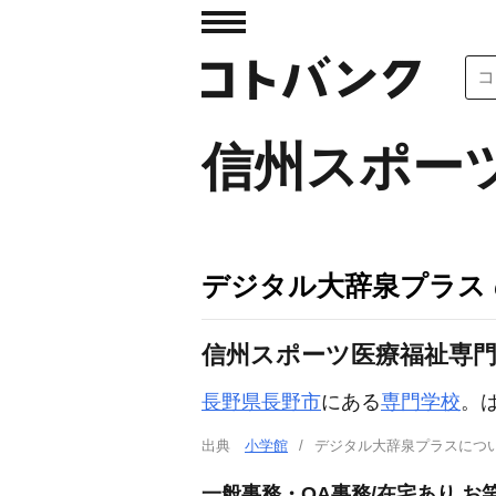
信州スポー
デジタル大辞泉プラス
信州スポーツ医療福祉専
長野県長野市
にある
専門学校
。
出典
小学館
デジタル大辞泉プラスに
一般事務・OA事務/在宅あり 