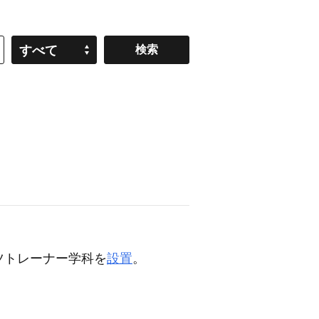
すべて
ツトレーナー学科を
設置
。