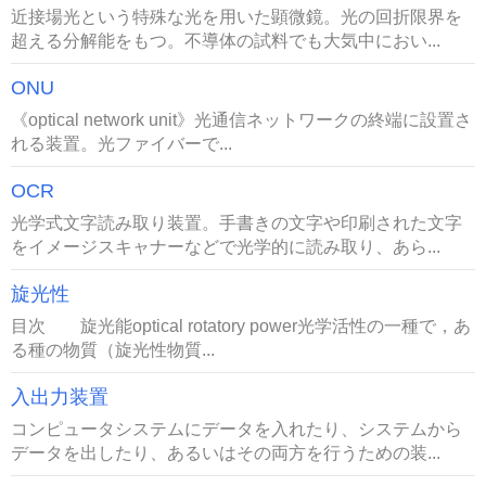
近接場光という特殊な光を用いた顕微鏡。光の回折限界を
超える分解能をもつ。不導体の試料でも大気中におい...
ONU
《optical network unit》光通信ネットワークの終端に設置さ
れる装置。光ファイバーで...
OCR
光学式文字読み取り装置。手書きの文字や印刷された文字
をイメージスキャナーなどで光学的に読み取り、あら...
旋光性
目次 旋光能optical rotatory power光学活性の一種で，あ
る種の物質（旋光性物質...
入出力装置
コンピュータシステムにデータを入れたり、システムから
データを出したり、あるいはその両方を行うための装...