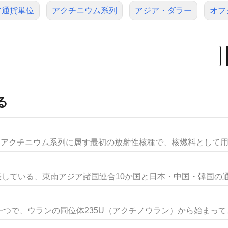
ア通貨単位
アクチニウム系列
アジア・ダラー
オフ
る
。アクチニウム系列に属す最初の放射性核種で、核燃料として用い
表している、東南アジア諸国連合10か国と日本・中国・韓国の通貨
で、ウランの同位体235U（アクチノウラン）から始まって、α(