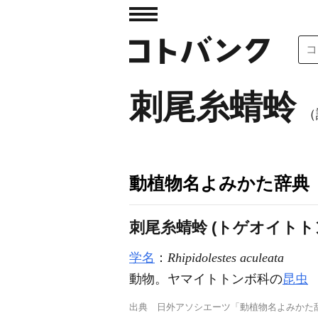
刺尾糸蜻蛉
（
動植物名よみかた辞典
刺尾糸蜻蛉 (トゲオイトト
学名
：
Rhipidolestes aculeata
動物。ヤマイトトンボ科の
昆虫
出典
日外アソシエーツ「動植物名よみかた