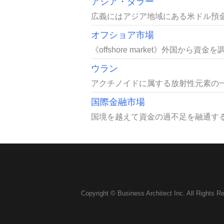
アジア・ダラー
広義にはアジア地域にある米ドル預金
オフショア市場
《offshore market》外国か
ウラン
アクチノイドに属する放射性元素の一
国際金融市場
国境を越えて資金の過不足を融通する
Copyright © Business Architect Inc. All Rights R