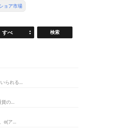
ショア市場
すべ
て
られる...
の...
ア...