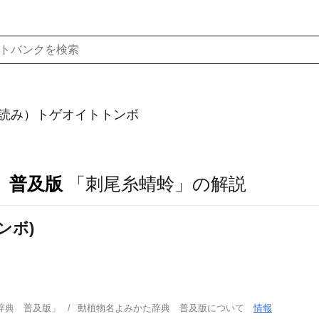
読み）トゲオイトトンボ
 普及版
「刺尾糸蜻蛉」の解説
ンボ)
辞典 普及版」
動植物名よみかた辞典 普及版について
情報