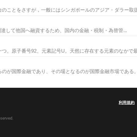
のことをさすが，一般にはシンガポールのアジア・ダラー取扱認
ら資金を調達して他国へ融資するため、国内の金融・税制・為替管...
つ。原子番号92、元素記号U。天然に存在する元素のなかで最大
のが国際金融であり、その場となるのが国際金融市場である。国
利用規約
eserved.