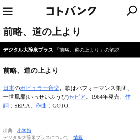
前略、道の上より
デジタル大辞泉プラス
「前略、道の上より」の解説
前略、道の上より
日本
の
ポピュラー音楽
。歌はパフォーマンス集団、
一世風靡(いっせいふうび)
セピア
。1984年発売。
作
詞
：SEPIA、
作曲
：GOTO。
出典
小学館
デジタル大辞泉プラスについて
情報