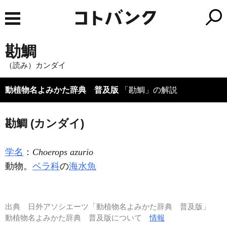
勘鯛
（読み）カンダイ
動植物名よみかた辞典 普及版
「勘鯛」の解説
勘鯛 (カンダイ)
学名
：
Choerops azurio
動物。
ベラ科
の
海水魚
出典
日外アソシエーツ「動植物名よみかた辞典 普及版」
動植物名よみかた辞典 普及版について
情報