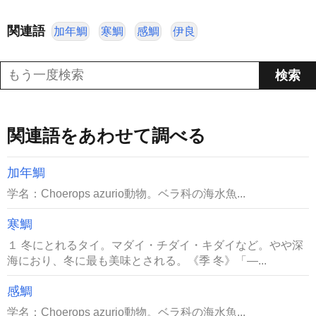
関連語
加年鯛
寒鯛
感鯛
伊良
関連語をあわせて調べる
加年鯛
学名：Choerops azurio動物。ベラ科の海水魚...
寒鯛
１ 冬にとれるタイ。マダイ・チダイ・キダイなど。やや深
海におり、冬に最も美味とされる。《季 冬》「―...
感鯛
学名：Choerops azurio動物。ベラ科の海水魚...