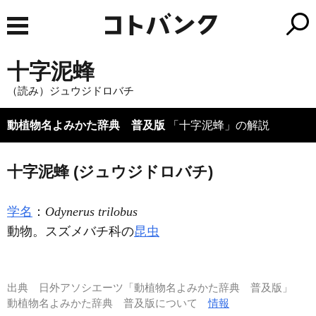
十字泥蜂
（読み）ジュウジドロバチ
動植物名よみかた辞典 普及版
「十字泥蜂」の解説
十字泥蜂 (ジュウジドロバチ)
学名
：
Odynerus trilobus
動物。スズメバチ科の
昆虫
出典
日外アソシエーツ「動植物名よみかた辞典 普及版」
動植物名よみかた辞典 普及版について
情報