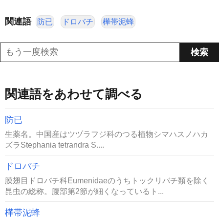
関連語
防已
ドロバチ
樺帯泥蜂
関連語をあわせて調べる
防已
生薬名。中国産はツヅラフジ科のつる植物シマハスノハカ
ズラStephania tetrandra S....
ドロバチ
膜翅目ドロバチ科Eumenidaeのうちトックリバチ類を除く
昆虫の総称。腹部第2節が細くなっているト...
樺帯泥蜂