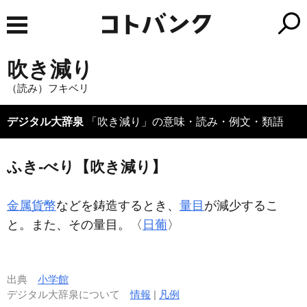
吹き減り
（読み）フキベリ
デジタル大辞泉
「吹き減り」の意味・読み・例文・類語
ふき‐べり【吹き減り】
金属貨幣
などを鋳造するとき、
量目
が減少するこ
と。また、その量目。〈
日葡
〉
出典
小学館
デジタル大辞泉について
情報
|
凡例