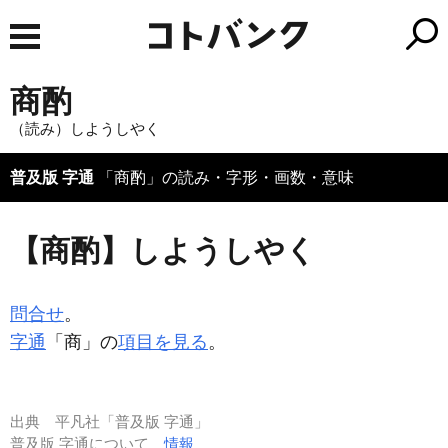
商酌
（読み）しようしやく
普及版 字通
「商酌」の読み・字形・画数・意味
【商酌】しようしやく
問合せ
。
字通
「商」の
項目を見る
。
出典
平凡社「普及版 字通」
普及版 字通について
情報