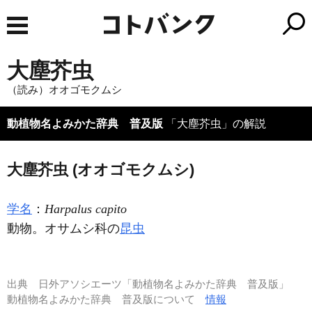
大塵芥虫
（読み）オオゴモクムシ
動植物名よみかた辞典 普及版
「大塵芥虫」の解説
大塵芥虫 (オオゴモクムシ)
学名
：
Harpalus capito
動物。オサムシ科の
昆虫
出典
日外アソシエーツ「動植物名よみかた辞典 普及版」
動植物名よみかた辞典 普及版について
情報