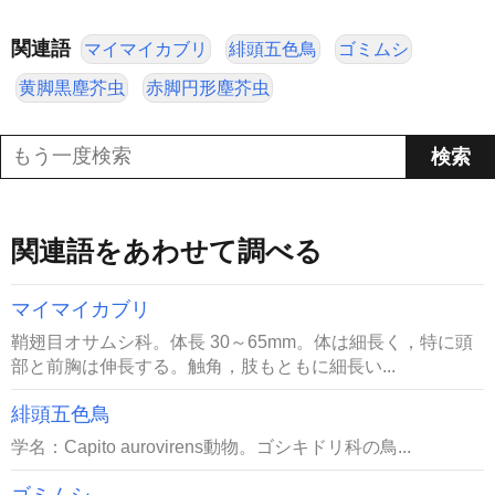
関連語
マイマイカブリ
緋頭五色鳥
ゴミムシ
黄脚黒塵芥虫
赤脚円形塵芥虫
関連語をあわせて調べる
マイマイカブリ
鞘翅目オサムシ科。体長 30～65mm。体は細長く，特に頭
部と前胸は伸長する。触角，肢もともに細長い...
緋頭五色鳥
学名：Capito aurovirens動物。ゴシキドリ科の鳥...
ゴミムシ