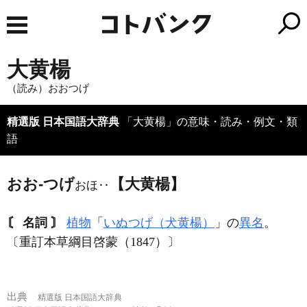
大黄楊
（読み）おおつげ
精選版 日本国語大辞典
「大黄楊」の意味・読み・例文・類
語
おお‐つげ
【大黄楊】
おほ‥
〘 名詞 〙
植物
「
いぬつげ（犬黄楊）
」の
異名
。
〔重訂本草綱目啓蒙（1847）〕
出典
精選版 日本国語大辞典