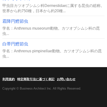
甲虫目カツオブシムシ科Dermestidaeに属する昆虫の総称。
世界から約750種，日本から約20種...
霜降円鰹節虫
学名：Anthrenus museorum動物。カツオブシムシ科の昆
虫...
白帯円鰹節虫
学名：Anthrenus pimpinellae動物。カツオブシムシ科の昆
虫...
利用規約
特定商取引法に基づく表記
お問い合わせ
Copyright © Business Architect Inc. All Rights Reserved.