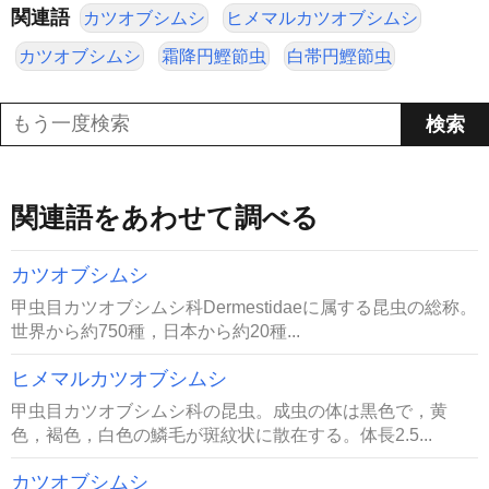
関連語
カツオブシムシ
ヒメマルカツオブシムシ
カツオブシムシ
霜降円鰹節虫
白帯円鰹節虫
関連語をあわせて調べる
カツオブシムシ
甲虫目カツオブシムシ科Dermestidaeに属する昆虫の総称。
世界から約750種，日本から約20種...
ヒメマルカツオブシムシ
甲虫目カツオブシムシ科の昆虫。成虫の体は黒色で，黄
色，褐色，白色の鱗毛が斑紋状に散在する。体長2.5...
カツオブシムシ