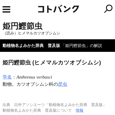
姫円鰹節虫
（読み）ヒメマルカツオブシムシ
動植物名よみかた辞典 普及版
「姫円鰹節虫」の解説
姫円鰹節虫 (ヒメマルカツオブシムシ)
学名
：
Anthrenus verbasci
動物。カツオブシムシ科の
昆虫
出典
日外アソシエーツ「動植物名よみかた辞典 普及版」
動植物名よみかた辞典 普及版について
情報