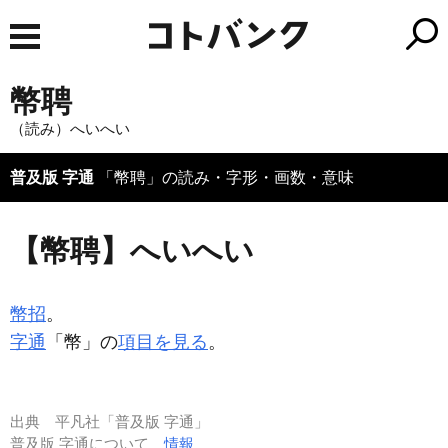
幣聘
（読み）へいへい
普及版 字通
「幣聘」の読み・字形・画数・意味
【幣聘】へいへい
幣招
。
字通
「幣」の
項目を見る
。
出典
平凡社「普及版 字通」
普及版 字通について
情報