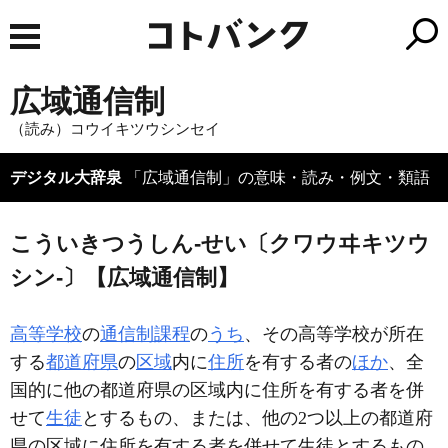
広域通信制
（読み）コウイキツウシンセイ
デジタル大辞泉
「広域通信制」の意味・読み・例文・類語
こういきつうしん‐せい〔クワウヰキツウ
シン‐〕【広域通信制】
高等学校
の
通信制課程
の
うち
、その高等学校が所在
する
都道府県
の
区域
内に
住所
を有する者の
ほか
、全
国的に他の都道府県の区域内に住所を有する者を併
せて
生徒
とするもの、または、他の2つ以上の都道府
県の区域に住所を有する者を併せて生徒とするもの