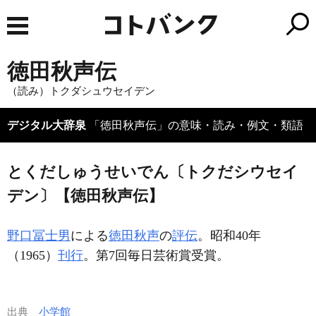
徳田秋声伝
（読み）トクダシュウセイデン
デジタル大辞泉
「徳田秋声伝」の意味・読み・例文・類語
とくだしゅうせいでん〔トクだシウセイ
デン〕【徳田秋声伝】
野口冨士男
による
徳田秋声
の
評伝
。昭和40年
（1965）
刊行
。第7回毎日芸術賞受賞。
出典
小学館