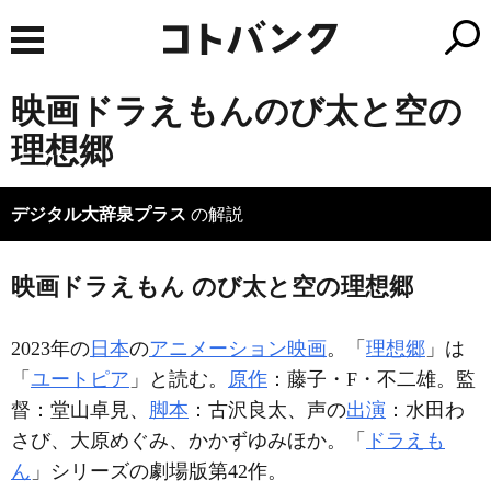
映画ドラえもんのび太と空の
理想郷
デジタル大辞泉プラス
の解説
映画ドラえもん のび太と空の理想郷
2023年の
日本
の
アニメーション映画
。「
理想郷
」は
「
ユートピア
」と読む。
原作
：藤子・F・不二雄。監
督：堂山卓見、
脚本
：古沢良太、声の
出演
：水田わ
さび、大原めぐみ、かかずゆみほか。「
ドラえも
ん
」シリーズの劇場版第42作。