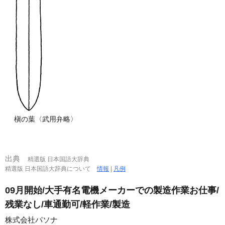
槇の葉〈武用弁略〉
出典
精選版 日本国語大辞典
精選版 日本国語大辞典について
情報
|
凡例
09月開始/大手有名電機メーカーでの製造作業お仕事/
残業なし/車通勤可/軽作業/製造
株式会社パソナ