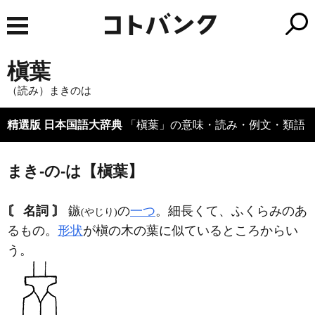
槇葉
（読み）まきのは
精選版 日本国語大辞典
「槇葉」の意味・読み・例文・類語
まき‐の‐は【槇葉】
〘 名詞 〙
鏃
の
一つ
。細長くて、ふくらみのあ
(やじり)
るもの。
形状
が槇の木の葉に似ているところからい
う。