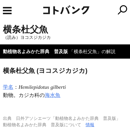
横条杜父魚
（読み）ヨコスジカジカ
動植物名よみかた辞典 普及版
「横条杜父魚」の解説
横条杜父魚 (ヨコスジカジカ)
学名
：
Hemilepidotus gilberti
動物。カジカ科の
海水魚
出典
日外アソシエーツ「動植物名よみかた辞典 普及版」
動植物名よみかた辞典 普及版について
情報