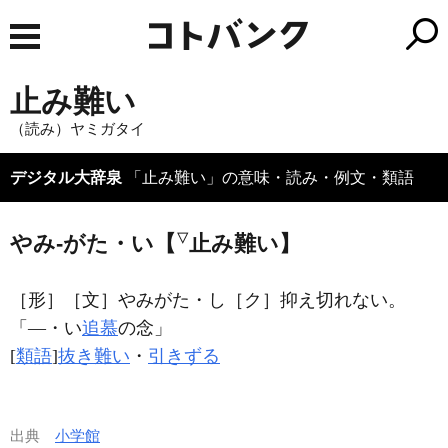
止み難い
（読み）ヤミガタイ
デジタル大辞泉
「止み難い」の意味・読み・例文・類語
▽
やみ‐がた・い【
止み難い】
［形］
［文］やみがた・し
［ク］
抑え切れない。
「―・い
追慕
の念」
[
類語
]
抜き難い
・
引きずる
出典
小学館