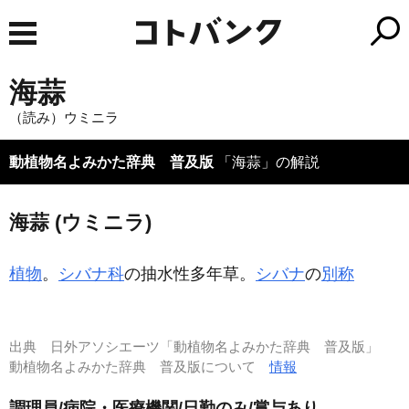
海蒜
（読み）ウミニラ
動植物名よみかた辞典 普及版
「海蒜」の解説
海蒜 (ウミニラ)
植物
。
シバナ科
の抽水性多年草。
シバナ
の
別称
出典
日外アソシエーツ「動植物名よみかた辞典 普及版」
動植物名よみかた辞典 普及版について
情報
調理員/病院・医療機関/日勤のみ/賞与あり