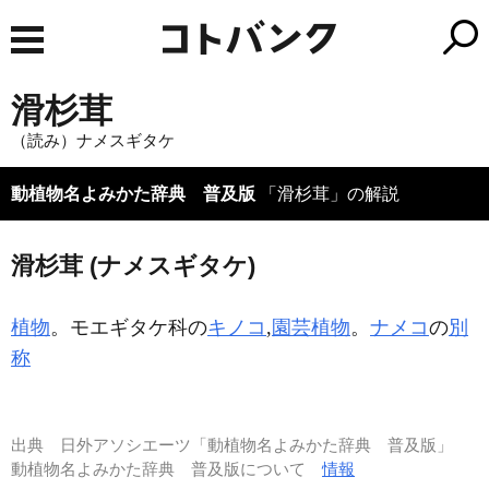
滑杉茸
（読み）ナメスギタケ
動植物名よみかた辞典 普及版
「滑杉茸」の解説
滑杉茸 (ナメスギタケ)
植物
。モエギタケ科の
キノコ
,
園芸植物
。
ナメコ
の
別
称
出典
日外アソシエーツ「動植物名よみかた辞典 普及版」
動植物名よみかた辞典 普及版について
情報