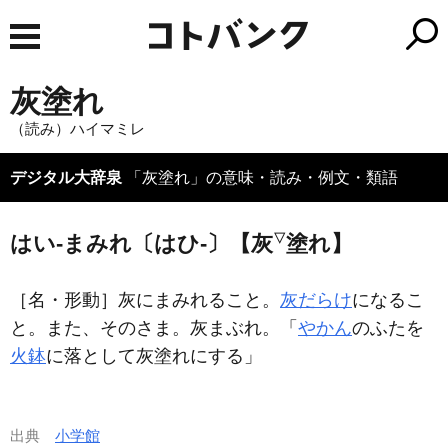
灰塗れ
（読み）ハイマミレ
デジタル大辞泉
「灰塗れ」の意味・読み・例文・類語
▽
はい‐まみれ〔はひ‐〕【灰
塗れ】
［名・形動］
灰にまみれること。
灰だらけ
になるこ
と。また、そのさま。灰まぶれ。「
やかん
のふたを
火鉢
に落として
灰塗れ
にする」
出典
小学館