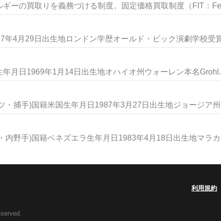
ーの買取りを義務づける制度。固定価格買取制度（FIT：Feed-
7年4月29日出生地ロンドン学歴オールド・ビック演劇学校受賞ア
日1969年1月14日出生地オハイオ州ウォーレン本名Grohl..
捕手)国籍米国生年月日1987年3月27日出生地ジョージア州リ.
野手)国籍ベネズエラ生年月日1983年4月18日出生地マラカイ.
利用規約
eserved.