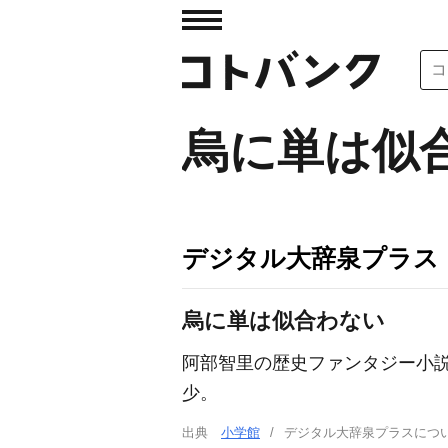
烏に単は似
デジタル大辞泉プラス
烏に単は似合わない
阿部智里の歴史ファンタジー小説
少。
出典
小学館
デジタル大辞泉プラスに