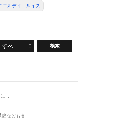
ニエルデイ・ルイス
すべ
て
...
なども含...