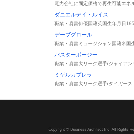
電力会社に固定価格で再生可能エネルギ
ダニエルデイ・ルイス
職業・肩書俳優国籍英国生年月日195
デーブグロール
職業・肩書ミュージシャン国籍米国生年月
バスターポージー
職業・肩書大リーグ選手(ジャイアンツ・
ミゲルカブレラ
職業・肩書大リーグ選手(タイガース・内
Copyright © Business Architect Inc. All Rights R