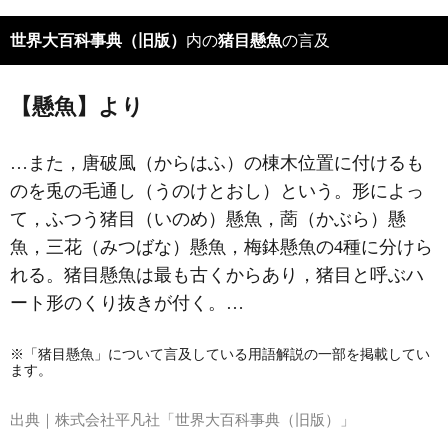
世界大百科事典（旧版）
内の
猪目懸魚
の言及
【懸魚】より
…また，唐破風（からはふ）の棟木位置に付けるも
のを兎の毛通し（うのけとおし）という。形によっ
て，ふつう猪目（いのめ）懸魚，蔐（かぶら）懸
魚，三花（みつばな）懸魚，梅鉢懸魚の4種に分けら
れる。猪目懸魚は最も古くからあり，猪目と呼ぶハ
ート形のくり抜きが付く。…
※「猪目懸魚」について言及している用語解説の一部を掲載してい
ます。
出典｜
株式会社平凡社「世界大百科事典（旧版）」