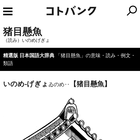
猪目懸魚
（読み）いのめげぎょ
精選版 日本国語大辞典
「猪目懸魚」の意味・読み・例文・
類語
いのめ‐げぎょ
【猪目懸魚】
ゐのめ‥