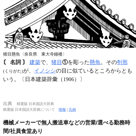
猪目懸魚〈奈良県 東大寺鐘楼〉
〘 名詞 〙
建築
で、
猪目
①
を彫った
懸魚
。その
刳形
が、
イノシシ
の目に似ているところからとも
(くりがた)
いう。〔日本建築辞彙（1906）〕
出典
精選版 日本国語大辞典
精選版 日本国語大辞典について
情報
|
凡例
機械メーカーで無人搬送車などの営業/選べる勤務時
間/社員食堂あり