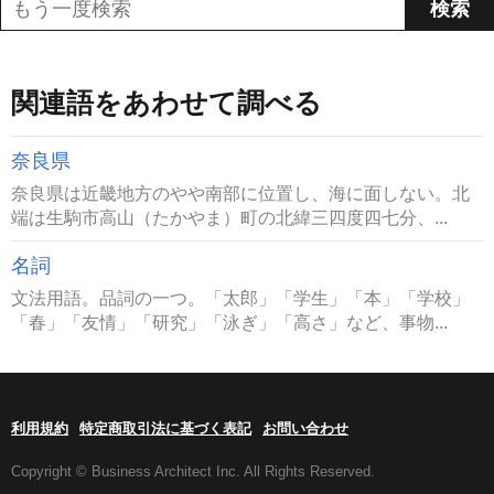
関連語をあわせて調べる
奈良県
奈良県は近畿地方のやや南部に位置し、海に面しない。北
端は生駒市高山（たかやま）町の北緯三四度四七分、...
名詞
文法用語。品詞の一つ。「太郎」「学生」「本」「学校」
「春」「友情」「研究」「泳ぎ」「高さ」など、事物...
利用規約
特定商取引法に基づく表記
お問い合わせ
Copyright © Business Architect Inc. All Rights Reserved.