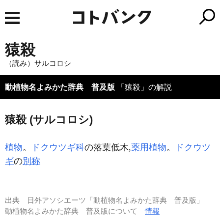
猿殺
（読み）サルコロシ
動植物名よみかた辞典 普及版
「猿殺」の解説
猿殺 (サルコロシ)
植物
。
ドクウツギ科
の落葉低木,
薬用植物
。
ドクウツ
ギ
の
別称
出典
日外アソシエーツ「動植物名よみかた辞典 普及版」
動植物名よみかた辞典 普及版について
情報