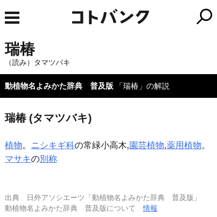
瑞椿
（読み）タマツバキ
動植物名よみかた辞典 普及版
「瑞椿」の解説
瑞椿 (タマツバキ)
植物
。
ニシキギ科
の常緑小高木,
園芸植物
,
薬用植物
。
マサキ
の
別称
出典
日外アソシエーツ「動植物名よみかた辞典 普及版」
動植物名よみかた辞典 普及版について
情報