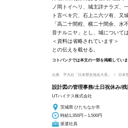
ノ岡トイヘリ、城主詳ナラズ、
ト言ベキ穴、石上ニ六ツ有、又
「高二十間程、横二十間余、水
音ナルニヤ」とし、城について
＜資料は省略されています＞
との伝えを載せる。
コトバンクでは本文の一部を掲載していま
出典
平凡社「日本歴史地名大系」
日本
設計図の管理事務/土日祝休み/残
UTハイテス株式会社
茨城県 ひたちなか市
時給1,350円～1,500円
派遣社員