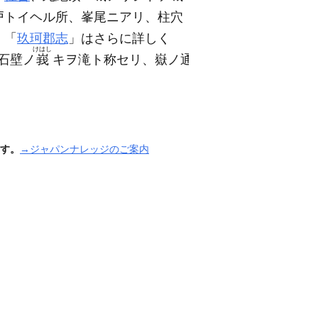
戸トイヘル所、峯尾ニアリ、柱穴
、「
玖珂郡志
」はさらに詳しく
けはし
石壁ノ
峩
キヲ滝ト称セリ、嶽ノ通
す。
→ジャパンナレッジのご案内