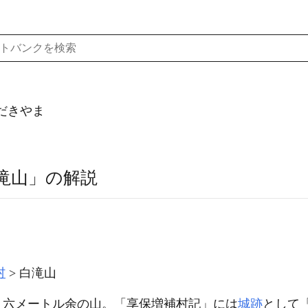
だきやま
滝山」の解説
村
白滝山
・六メートル余の山。「享保増補村記」には
城跡
として