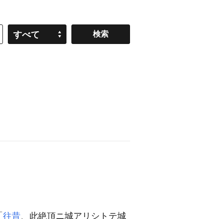
すべて
「
往昔
、此絶頂ニ城アリシトテ城